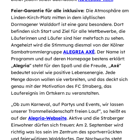
Feier-Garantie für alle inklusive:
Die Atmosphäre am
Linden-Kirch-Platz mitten in dem idyllischen
Dormagener Walddorf ist eine ganz besondere. Dort
befinden sich Start und Ziel für alle Wettbewerbe, die
Läuferinnen und Läufer sind hier mehrfach zu sehen.
Angeheizt wird die Stimmung diesmal von der Kölner
Sambatrommlergruppe
ALEGRIA AXÉ
. Der Name ist
Programm und auf deren Homepage bestens erklärt:
„
Alegria
“ steht für den Spaß und die Freude, „
Axé
“
bedeutet soviel wie positive Lebensenergie. Jede
Menge davon wollen sie verbreiten, und das deckt sich
genau mit der Motivation des FC Straberg, das
Laufereignis im Ortskern zu veranstalten.
„Ob zum Karneval, auf Partys und Events, wir lassen
unserer Trommelleidenschaft freien Lauf“, so heißt es
auf der
Alegria-Webseite
. Aktive und die Straberger
Einwohner dürfen sich freuen: Am 2. September wird
richtig was los sein im Zentrum des sportverrückten
und feierwütigen Walddorfes. Der Nachwuchs steht