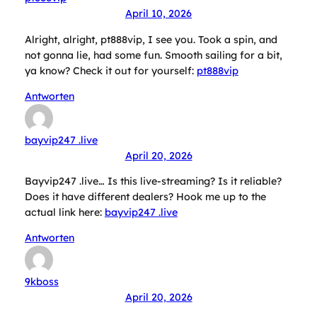
April 10, 2026
Alright, alright, pt888vip, I see you. Took a spin, and
not gonna lie, had some fun. Smooth sailing for a bit,
ya know? Check it out for yourself:
pt888vip
Antworten
bayvip247 .live
April 20, 2026
Bayvip247 .live… Is this live-streaming? Is it reliable?
Does it have different dealers? Hook me up to the
actual link here:
bayvip247 .live
Antworten
9kboss
April 20, 2026